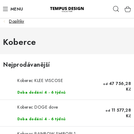
Přejít
Hleda
na
obsah
Doplňky
OBÝVACÍ POKOJ
Koberce
KUCHYNĚ A JÍDELNA
LOŽNICE
Nejprodávanější
DĚTSKÝ POKOJ
Koberec KLEE VISCOSE
47 756,28
od
PRACOVNA
Kč
Doba dodání 4 - 6 týdnů
HALA
Koberec DOGE dove
11 577,28
od
Kč
ZAHRADA
Doba dodání 4 - 6 týdnů
Koberec RAINBOW SHIBORI 1