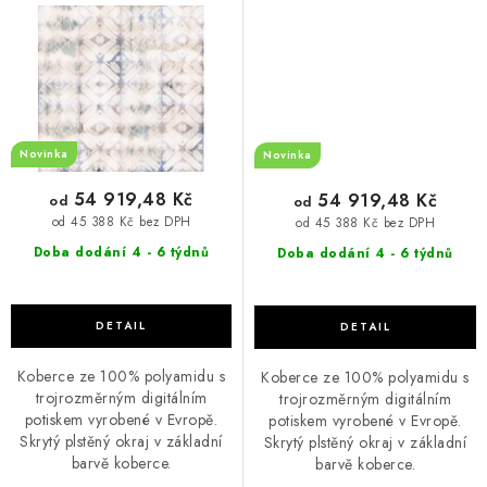
Novinka
Novinka
54 919,48 Kč
54 919,48 Kč
od
od
od 45 388 Kč bez DPH
od 45 388 Kč bez DPH
Doba dodání 4 - 6 týdnů
Doba dodání 4 - 6 týdnů
Koberce ze 100% polyamidu s
Koberce ze 100% polyamidu s
trojrozměrným digitálním
trojrozměrným digitálním
potiskem vyrobené v Evropě.
potiskem vyrobené v Evropě.
Skrytý plstěný okraj v základní
Skrytý plstěný okraj v základní
barvě koberce.
barvě koberce.