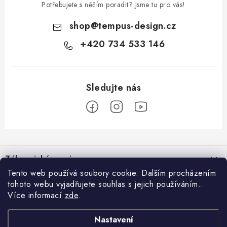
Potřebujete s něčím poradit? Jsme tu pro vás!
shop
@
tempus-design.cz
+420 734 533 146
Z
á
Zákaznický servis
p
Tento web používá soubory cookie. Dalším procházením
a
tohoto webu vyjadřujete souhlas s jejich používáním..
Užitečné odkazy
Hodnocení obchodu
t
Více informací
zde
.
Registrace do VIP klubu
>
í
O nás
GDPR
Nastavení
Blog
Kontakt