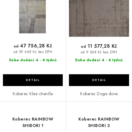
u
d
k
u
t
k
ů
t
ů
47 756,28 Kč
11 577,28 Kč
od
od
od 39 468 Kč bez DPH
od 9 568 Kč bez DPH
Doba dodání 4 - 6 týdnů
Doba dodání 4 - 6 týdnů
Koberec Klee chenille
Koberec Doge dove
Koberec RAINBOW
Koberec RAINBOW
SHIBORI 1
SHIBORI 2