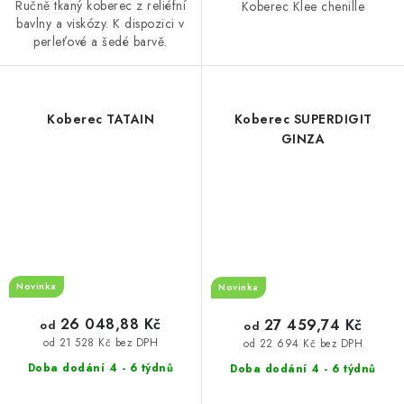
Ručně tkaný koberec z reliéfní
Koberec Klee chenille
bavlny a viskózy. K dispozici v
perleťové a šedé barvě.
Koberec TATAIN
Koberec SUPERDIGIT
GINZA
Novinka
Novinka
26 048,88 Kč
27 459,74 Kč
od
od
od 21 528 Kč bez DPH
od 22 694 Kč bez DPH
Doba dodání 4 - 6 týdnů
Doba dodání 4 - 6 týdnů