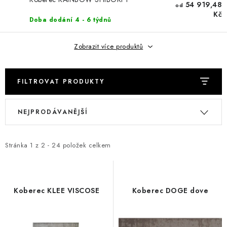
DOPLŇKY
54 919,48
od
Kč
Doba dodání 4 - 6 týdnů
NÁVRH KUCHYNĚ
Zobrazit více produktů
O nás
Showroom a kontakt
Blog
Obchodní podmínky
Doprava a platba
GDPR
FILTROVAT PRODUKTY
V
Ř
NEJPRODÁVANĚJŠÍ
ý
a
p
z
i
e
Stránka
1
z
2
-
24
položek celkem
s
n
p
í
r
p
Koberec KLEE VISCOSE
Koberec DOGE dove
o
r
d
o