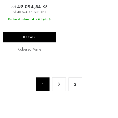
49 094,54 Kč
od
od 40 574 Kč bez DPH
Doba dodání 4 - 6 týdnů
Koberec Mare
O
v
S
l
1
2
t
á
r
d
á
n
a
k
c