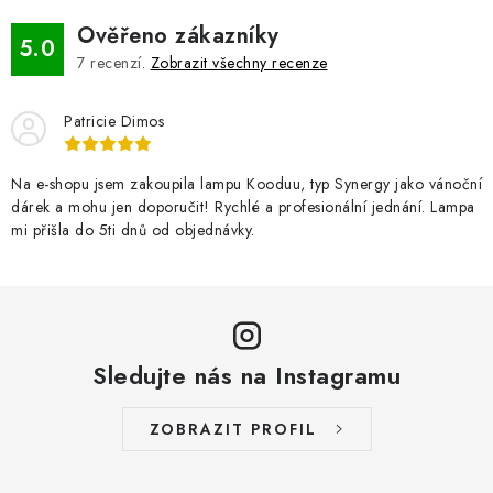
o
í
v
p
Ověřeno zákazníky
5.0
á
r
7
recenzí.
Zobrazit všechny recenze
n
v
í
k
Patricie Dimos
y
v
Na e-shopu jsem zakoupila lampu Kooduu, typ Synergy jako vánoční
ý
dárek a mohu jen doporučit! Rychlé a profesionální jednání. Lampa
mi přišla do 5ti dnů od objednávky.
p
i
s
u
Sledujte nás na Instagramu
ZOBRAZIT PROFIL