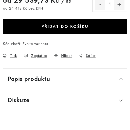
od
29 539,73 Kč
/ ks
od
24 413 Kč
bez DPH
Měrná cena:
PŘIDAT DO KOŠÍKU
Kód zboží:
Zvolte variantu
Tisk
Zeptat se
Hlídat
Sdílet
Popis produktu
Diskuze