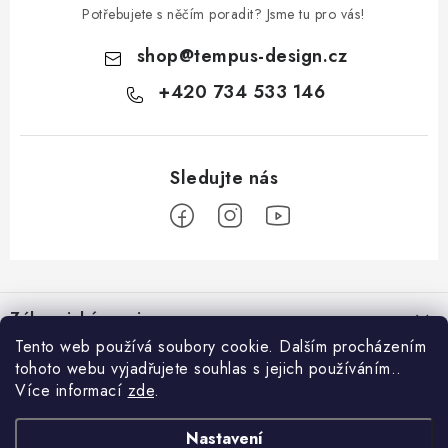
Potřebujete s něčím poradit? Jsme tu pro vás!
shop
@
tempus-design.cz
+420 734 533 146
Z
á
Zákaznický servis
p
Tento web používá soubory cookie. Dalším procházením
a
tohoto webu vyjadřujete souhlas s jejich používáním..
Užitečné odkazy
Hodnocení obchodu
t
Více informací
zde
.
Registrace do VIP klubu
>
í
O nás
GDPR
Nastavení