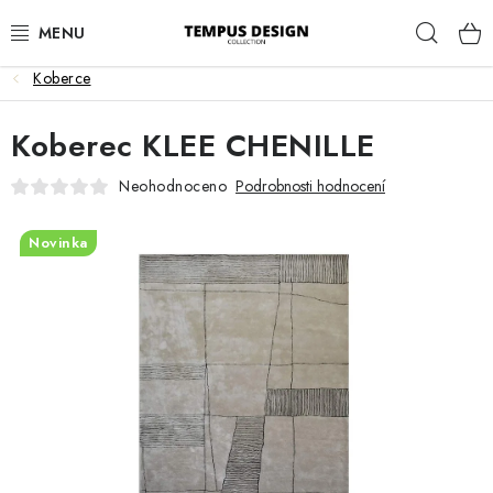
Přejít
Hleda
na
obsah
Koberce
OBÝVACÍ POKOJ
Koberec KLEE CHENILLE
KUCHYNĚ A JÍDELNA
Neohodnoceno
Podrobnosti hodnocení
LOŽNICE
Novinka
DĚTSKÝ POKOJ
PRACOVNA
HALA
ZAHRADA