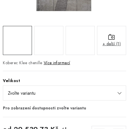
DOPLŇKY
NÁVRH KUCHYNĚ
O nás
Showroom a kontakt
Blog
Obchodní podmínky
Doprava a platba
GDPR
+ další (1)
Koberec Klee chenille
Více informací
Velikost