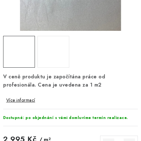
DOPLŇKY
NÁVRH KUCHYNĚ
O nás
Showroom a kontakt
Blog
Obchodní podmínky
Doprava a platba
GDPR
V ceně produktu je započítána práce od
profesionála. Cena je uvedena za 1 m2
Více informací
Dostupné: po objednání s vámi domluvíme termín realizace.
2 995 Kč
/ m²