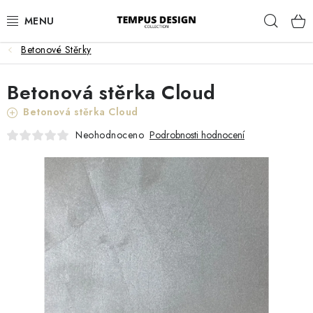
Přejít
Hleda
na
obsah
Betonové Stěrky
OBÝVACÍ POKOJ
Betonová stěrka Cloud
KUCHYNĚ A JÍDELNA
Betonová stěrka Cloud
LOŽNICE
Neohodnoceno
Podrobnosti hodnocení
DĚTSKÝ POKOJ
PRACOVNA
HALA
ZAHRADA