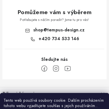
Pomůžeme vám s výběrem
Potřebujete s něčím poradit? Jsme tu pro vás!
shop
@
tempus-design.cz
+420 734 533 146
Z
á
Zákaznický servis
p
Tento web používá soubory cookie. Dalším procházením
a
tohoto webu vyjadřujete souhlas s jejich používáním..
Užitečné odkazy
Hodnocení obchodu