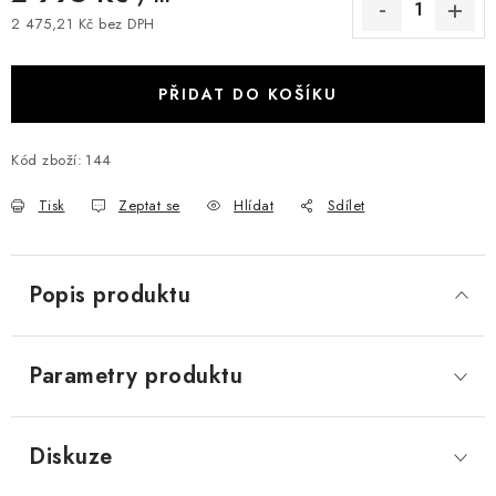
2 475,21 Kč bez DPH
Měrná cena:
PŘIDAT DO KOŠÍKU
Kód zboží:
144
Tisk
Zeptat se
Hlídat
Sdílet
Popis produktu
Parametry produktu
Diskuze