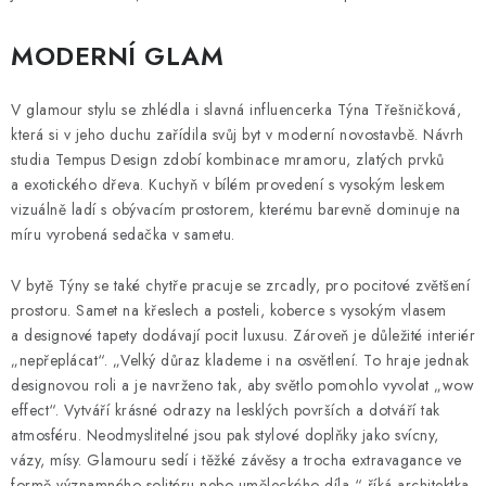
MODERNÍ GLAM
V glamour stylu se zhlédla i slavná influencerka Týna Třešničková,
která si v jeho duchu zařídila svůj byt v moderní novostavbě. Návrh
studia Tempus Design zdobí kombinace mramoru, zlatých prvků
a exotického dřeva. Kuchyň v bílém provedení s vysokým leskem
vizuálně ladí s obývacím prostorem, kterému barevně dominuje na
míru vyrobená sedačka v sametu.
V bytě Týny se také chytře pracuje se zrcadly, pro pocitové zvětšení
prostoru. Samet na křeslech a posteli, koberce s vysokým vlasem
a designové tapety dodávají pocit luxusu. Zároveň je důležité interiér
„nepřeplácat“. „Velký důraz klademe i na osvětlení. To hraje jednak
designovou roli a je navrženo tak, aby světlo pomohlo vyvolat „wow
effect“. Vytváří krásné odrazy na lesklých površích a dotváří tak
atmosféru. Neodmyslitelné jsou pak stylové doplňky jako svícny,
vázy, mísy. Glamouru sedí i těžké závěsy a trocha extravagance ve
formě významného solitéru nebo uměleckého díla,“ říká architektka