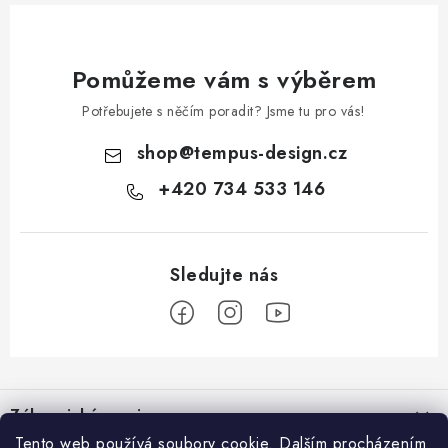
Pomůžeme vám s výběrem
Potřebujete s něčím poradit? Jsme tu pro vás!
shop
@
tempus-design.cz
+420 734 533 146
Z
á
Zákaznický servis
p
Tento web používá soubory cookie. Dalším procházením