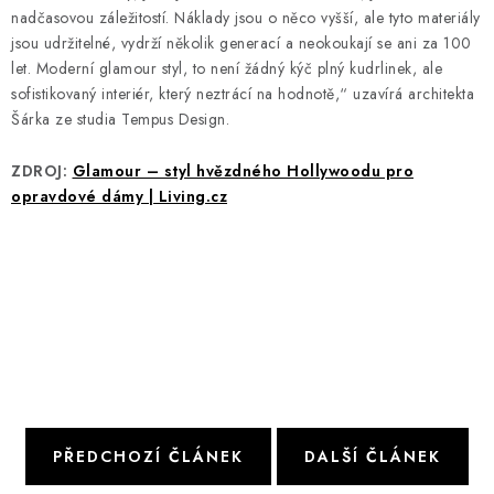
nadčasovou záležitostí. Náklady jsou o něco vyšší, ale tyto materiály
jsou udržitelné, vydrží několik generací a neokoukají se ani za 100
let. Moderní glamour styl, to není žádný kýč plný kudrlinek, ale
sofistikovaný interiér, který neztrácí na hodnotě,“ uzavírá architekta
Šárka ze studia Tempus Design.
ZDROJ:
Glamour – styl hvězdného Hollywoodu pro
opravdové dámy | Living.cz
PŘEDCHOZÍ ČLÁNEK
DALŠÍ ČLÁNEK