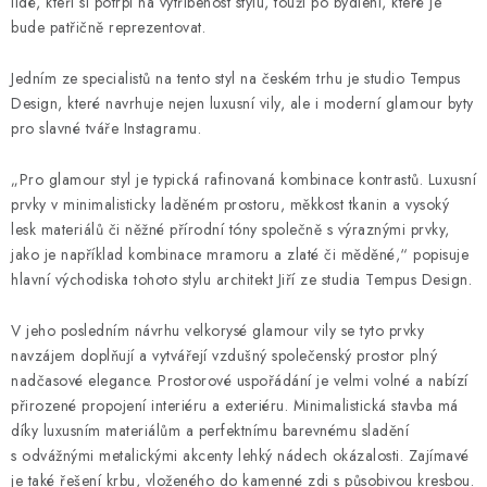
DOPLŇKY
lidé, kteří si potrpí na vytříbenost stylu, touží po bydlení, které je
bude patřičně reprezentovat.
NÁVRH KUCHYNĚ
Jedním ze specialistů na tento styl na českém trhu je studio Tempus
Design, které navrhuje nejen luxusní vily, ale i moderní glamour byty
O nás
Showroom a kontakt
Blog
Obchodní podmínky
pro slavné tváře Instagramu.
Doprava a platba
GDPR
„Pro glamour styl je typická rafinovaná kombinace kontrastů. Luxusní
prvky v minimalisticky laděném prostoru, měkkost tkanin a vysoký
lesk materiálů či něžné přírodní tóny společně s výraznými prvky,
jako je například kombinace mramoru a zlaté či měděné,“ popisuje
hlavní východiska tohoto stylu architekt Jiří ze studia Tempus Design.
V jeho posledním návrhu velkorysé glamour vily se tyto prvky
navzájem doplňují a vytvářejí vzdušný společenský prostor plný
nadčasové elegance. Prostorové uspořádání je velmi volné a nabízí
přirozené propojení interiéru a exteriéru. Minimalistická stavba má
díky luxusním materiálům a perfektnímu barevnému sladění
s odvážnými metalickými akcenty lehký nádech okázalosti. Zajímavé
je také řešení krbu, vloženého do kamenné zdi s působivou kresbou.