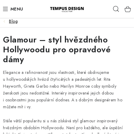
Přejít
Hleda
na
obsah
Blog
OBÝVACÍ POKOJ
Glamour – styl hvězdného
KUCHYNĚ A JÍDELNA
Hollywoodu pro opravdové
dámy
LOŽNICE
DĚTSKÝ POKOJ
Elegance a rafinovanost jsou vlastnosti, které obdivujeme
u hollywoodských hvězd čtyřicátých a padesátých let. Rita
Hayworth, Greta Garbo nebo Marilyn Monroe coby symboly
PRACOVNA
ženskosti jsou nedostižné. Interiéry inspirované jejich dobou
i osobnostmi jsou populární dodnes. A s dobrým designérem ho
HALA
můžete mít i vy.
ZAHRADA
Stále větší popularitu si u nás získává styl glamour inspirovaný
hvězdným obdobím Hollywoodu. Není pro každého, ale úspěšní