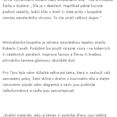
Šárka a dodává: „Síla je v detailech. Například pěkné kovové
podloží sedačky, ladící kliky u dveří či zlaté prvky v koupelně
namísto standardního chromu. To vše utváří celkový dojem.“
Minimalistická koupelna je oživena omyvatelnou tapetou značky
Roberto Cavalli. Podobně lze použít výrazné vzory i na kobercích
či nástěnných panelech. Inspirace faunou a flórou či kresbou
přírodního kamene glamouru obzvláště sluší.
Pro Týnu byla velmi důležitá velkorysá šatna, která si zaslouží celý
samostatný pokoj. Šatní skříně s dveřmi z kouřového skla a zlatým
rámováním působí velmi elegantně a navíc jsou praktické.
Velkoformátová zrcadla jsou samozřejmostí.
„Kvalitní materiály, jako je kámen či exotické dřevo, jsou totálně