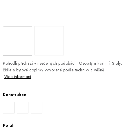
DOPLŇKY
NÁVRH KUCHYNĚ
O nás
Showroom a kontakt
Blog
Obchodní podmínky
Doprava a platba
GDPR
Pohodlí přichází v nesčetných podobách. Osobitý a kvalitní. Stoly,
židle a bytové doplňky vytvořené podle techniky a vášně.
Více informací
Konstrukce
Potah