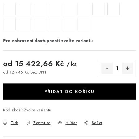
od
15 422,66 Kč
/ ks
od
12 746 Kč
bez DPH
Měrná cena:
PŘIDAT DO KOŠÍKU
Kód zboží:
Zvolte variantu
Tisk
Zeptat se
Hlídat
Sdílet