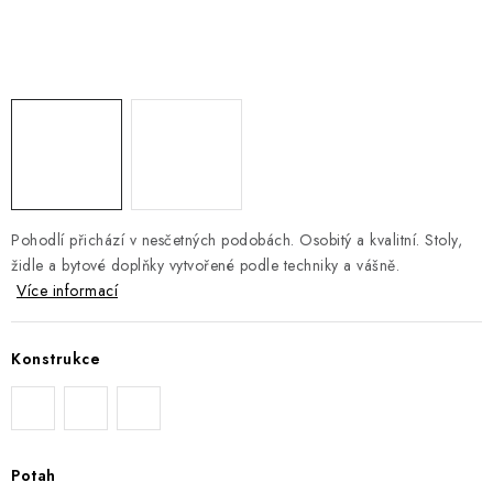
DOPLŇKY
NÁVRH KUCHYNĚ
O nás
Showroom a kontakt
Blog
Obchodní podmínky
Doprava a platba
GDPR
Pohodlí přichází v nesčetných podobách. Osobitý a kvalitní. Stoly,
židle a bytové doplňky vytvořené podle techniky a vášně.
Více informací
Konstrukce
Potah