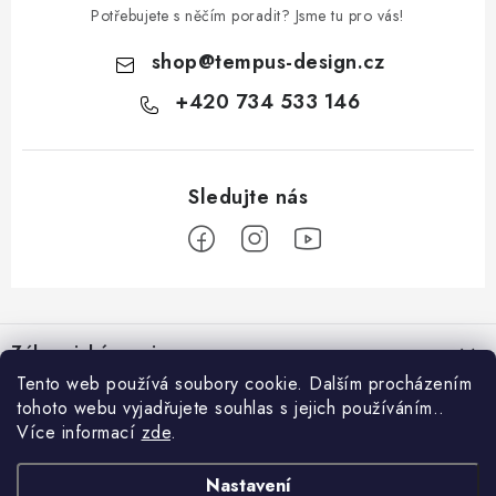
Potřebujete s něčím poradit? Jsme tu pro vás!
shop
@
tempus-design.cz
+420 734 533 146
Z
á
Zákaznický servis
p
Tento web používá soubory cookie. Dalším procházením
a
tohoto webu vyjadřujete souhlas s jejich používáním..
Užitečné odkazy
Hodnocení obchodu
t
Více informací
zde
.
Registrace do VIP klubu
>
í
O nás
GDPR
Nastavení