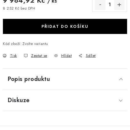
9 984,92 Kč
/ ks
8 252 Kč bez DPH
Měrná cena:
PŘIDAT DO KOŠÍKU
Kód zboží:
Zvolte variantu
Tisk
Zeptat se
Hlídat
Sdílet
Popis produktu
Diskuze