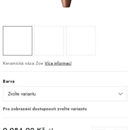
DOPLŇKY
NÁVRH KUCHYNĚ
O nás
Showroom a kontakt
Blog
Obchodní podmínky
Doprava a platba
GDPR
Více informací
Keramická váza Zoe
Barva