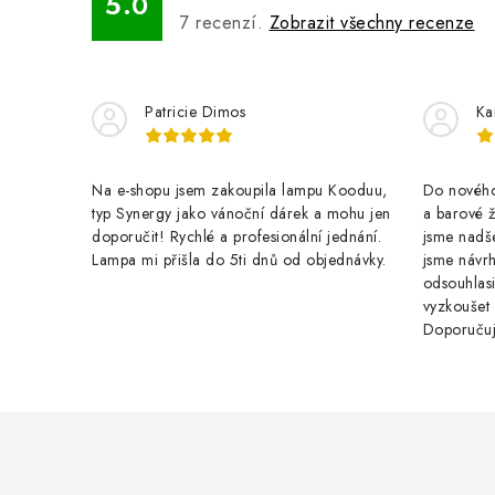
5.0
7
recenzí.
Zobrazit všechny recenze
Patricie Dimos
Ka
Na e-shopu jsem zakoupila lampu Kooduu,
Do nového 
typ Synergy jako vánoční dárek a mohu jen
a barové 
doporučit! Rychlé a profesionální jednání.
jsme nadše
Lampa mi přišla do 5ti dnů od objednávky.
jsme návrh
odsouhlasi
vyzkoušet
Doporuču