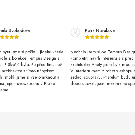
mila Svobodová
Petra Novakova
bytu jsme si pořídili jídelní křesla
Nechala jsem si od Tempus Design
židle z kolekce Tempus Design a
kompletni navrh interieru a s praci
ni! Skvělé bylo, že před tím, než
architektky Anety jsem byla moc s
 architektce s tímto nábytkem
V interieru mam z tohoto eshopu s
li, mohli jsme si vše omrknout a
sedaci soupravu. Pratelum budu ur
 na jejich showroomu v Praze.
doporucovat, jsem maximalne spo
jeme!