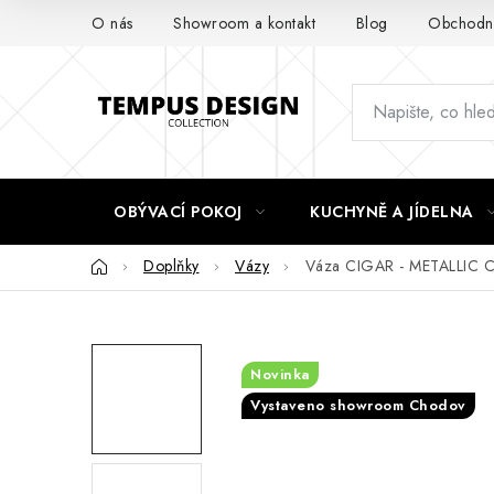
Přejít
O nás
Showroom a kontakt
Blog
Obchodní
na
obsah
OBÝVACÍ POKOJ
KUCHYNĚ A JÍDELNA
Domů
Doplňky
Vázy
Váza CIGAR - METALLIC
Novinka
Vystaveno showroom Chodov