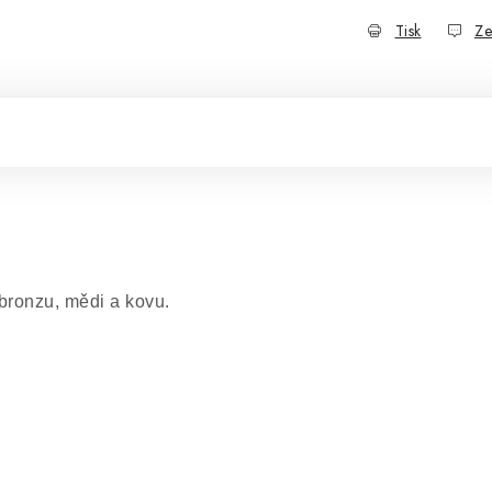
Tisk
Ze
bronzu, mědi a kovu.