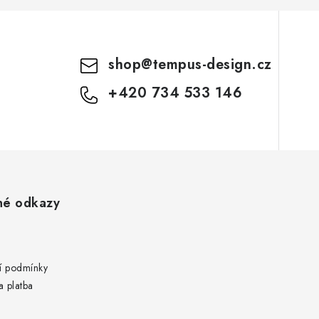
shop
@
tempus-design.cz
+420 734 533 146
né odkazy
 podmínky
 platba