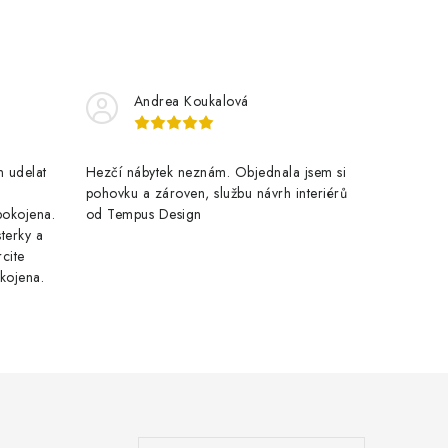
Andrea Koukalová
 udelat
Hezčí nábytek neznám. Objednala jsem si
pohovku a zároven, službu návrh interiérů
pokojena.
od Tempus Design
terky a
cite
kojena.