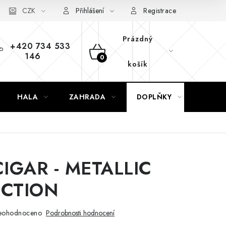
CZK
Přihlášení
Registrace
Prázdný
+420 734 533
146
NÁKUPNÍ
košík
KOŠÍK
HALA
ZAHRADA
DOPLŇKY
NÁVR
CIGAR - METALLIC
ECTION
eohodnoceno
Podrobnosti hodnocení