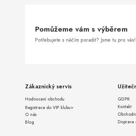
Pomůžeme vám s výběrem
Potřebujete s něčím poradit? Jsme tu pro vás!
Z
á
Zákaznický servis
Užiteč
p
Hodnocení obchodu
GDPR
a
Kontakt
Registrace do VIP klubu
>
t
Obchodní
O nás
Doprava a
Blog
í