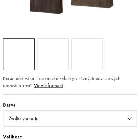
DOPLŇKY
NÁVRH KUCHYNĚ
O nás
Showroom a kontakt
Blog
Obchodní podmínky
Doprava a platba
GDPR
Keramická váza - k
eramické kabelky v různých povrchových
úpravách kovů.
Více informací
Barva
Velikost