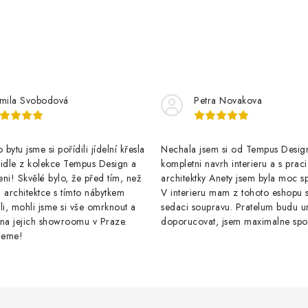
mila Svobodová
Petra Novakova
bytu jsme si pořídili jídelní křesla
Nechala jsem si od Tempus Design
židle z kolekce Tempus Design a
kompletni navrh interieru a s praci
ni! Skvělé bylo, že před tím, než
architektky Anety jsem byla moc s
 architektce s tímto nábytkem
V interieru mam z tohoto eshopu s
li, mohli jsme si vše omrknout a
sedaci soupravu. Pratelum budu ur
 na jejich showroomu v Praze.
doporucovat, jsem maximalne spo
jeme!