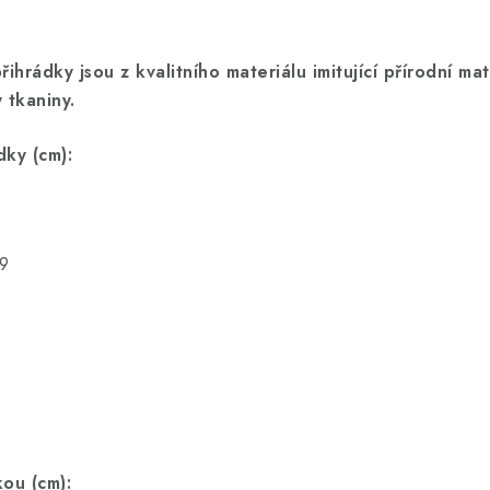
ihrádky jsou z kvalitního materiálu imitující přírodní ma
 tkaniny.
dky (cm):
.9
kou (cm):