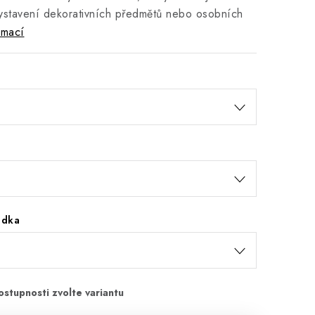
vystavení dekorativních předmětů nebo osobních
rmací
ádka