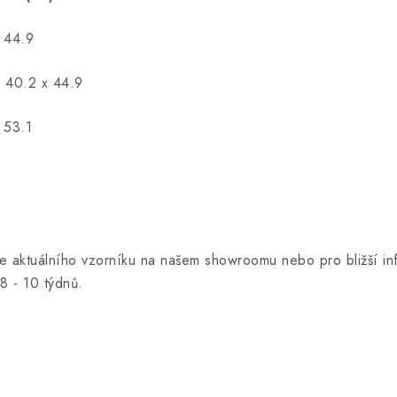
x 44.9
x 40.2 x 44.9
 53.1
3
le aktuálního vzorníku na našem showroomu nebo pro bližší i
8 - 10 týdnů.