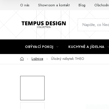
Přejít
O nás
Showroom a kontakt
Blog
Obchodní
na
obsah
OBÝVACÍ POKOJ
KUCHYNĚ A JÍDELNA
Domů
Ložnice
Úložný nábytek THEO