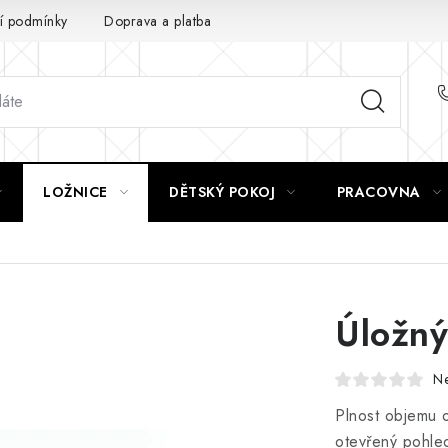
 podmínky
Doprava a platba
GDPR
LOŽNICE
DĚTSKÝ POKOJ
PRACOVNA
Úložn
N
Plnost objemu o
otevřený pohled