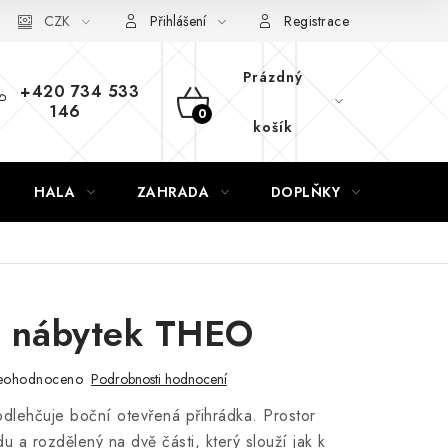
CZK
Přihlášení
Registrace
Prázdný
+420 734 533
146
NÁKUPNÍ
košík
KOŠÍK
HALA
ZAHRADA
DOPLŇKY
NÁVR
ý nábytek THEO
eohodnoceno
Podrobnosti hodnocení
dlehčuje boční otevřená přihrádka. Prostor
u a rozdělený na dvě části, který slouží jak k