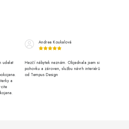
Andrea Koukalová
 udelat
Hezčí nábytek neznám. Objednala jsem si
pohovku a zároven, službu návrh interiérů
pokojena.
od Tempus Design
terky a
cite
kojena.