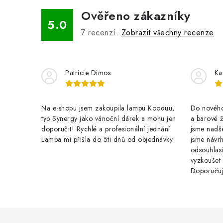
Ověřeno zákazníky
5.0
7
recenzí.
Zobrazit všechny recenze
Patricie Dimos
Ka
Na e-shopu jsem zakoupila lampu Kooduu,
Do nového 
typ Synergy jako vánoční dárek a mohu jen
a barové 
doporučit! Rychlé a profesionální jednání.
jsme nadše
Lampa mi přišla do 5ti dnů od objednávky.
jsme návrh
odsouhlasi
vyzkoušet
Doporuču