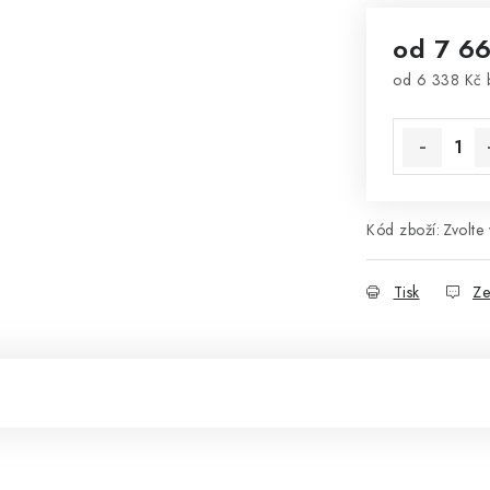
od
7 6
od
6 338 Kč
Měrná cena
Kód zboží:
Zvolte 
Tisk
Ze