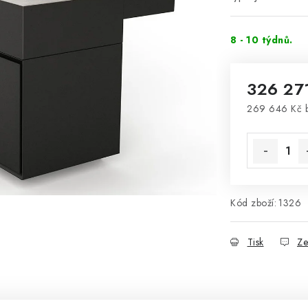
8 - 10 týdnů.
326 27
269 646 Kč 
Měrná cena
Kód zboží:
1326
Tisk
Ze