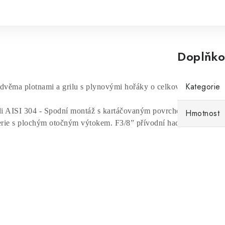
Doplňko
Kategorie
 dvěma plotnami a grilu s plynovými hořáky o celkovém výkonu 
li AISI 304 - Spodní montáž s kartáčovaným povrchem,
Hmotnost
ie s plochým otočným výtokem. F3/8” přívodní hadice.