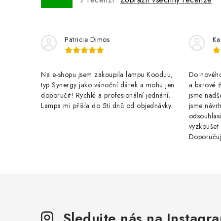
Patricie Dimos
Ka
Na e-shopu jsem zakoupila lampu Kooduu,
Do nového 
typ Synergy jako vánoční dárek a mohu jen
a barové 
doporučit! Rychlé a profesionální jednání.
jsme nadše
Lampa mi přišla do 5ti dnů od objednávky.
jsme návrh
odsouhlasi
vyzkoušet
Doporuču
Sledujte nás na Instagr