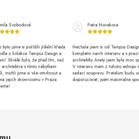
mila Svobodová
Petra Novakova
bytu jsme si pořídili jídelní křesla
Nechala jsem si od Tempus Design
židle z kolekce Tempus Design a
kompletni navrh interieru a s praci
ni! Skvělé bylo, že před tím, než
architektky Anety jsem byla moc s
 architektce s tímto nábytkem
V interieru mam z tohoto eshopu s
li, mohli jsme si vše omrknout a
sedaci soupravu. Pratelum budu ur
 na jejich showroomu v Praze.
doporucovat, jsem maximalne spo
jeme!
amu