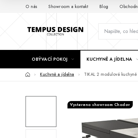
Přejít
O nás
Showroom a kontakt
Blog
Obchodní
na
obsah
OBÝVACÍ POKOJ
KUCHYNĚ A JÍDELNA
Domů
Kuchyně a jídelna
TIKAL 2 modulová kuchyně
Vystaveno showroom Chodov