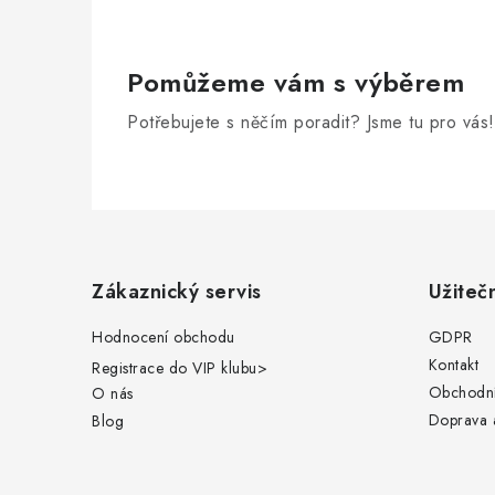
Pomůžeme vám s výběrem
Potřebujete s něčím poradit? Jsme tu pro vás!
Z
á
Zákaznický servis
Užiteč
p
Hodnocení obchodu
GDPR
a
Kontakt
Registrace do VIP klubu
>
t
Obchodní
O nás
Doprava a
Blog
í