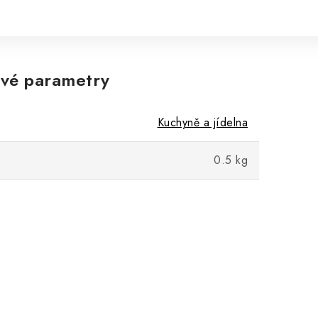
vé parametry
Kuchyně a jídelna
6 kW 
0.5 kg