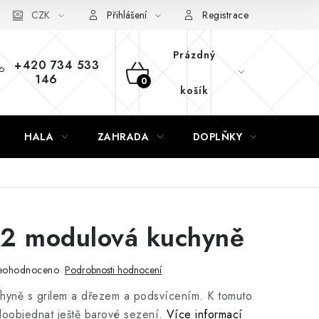
CZK
Přihlášení
Registrace
Prázdný
+420 734 533
146
NÁKUPNÍ
košík
KOŠÍK
HALA
ZAHRADA
DOPLŇKY
NÁVR
 2 modulová kuchyně
eohodnoceno
Podrobnosti hodnocení
hyně s grilem a dřezem a podsvícením. K tomuto
doobjednat ještě barové sezení.
Více informací