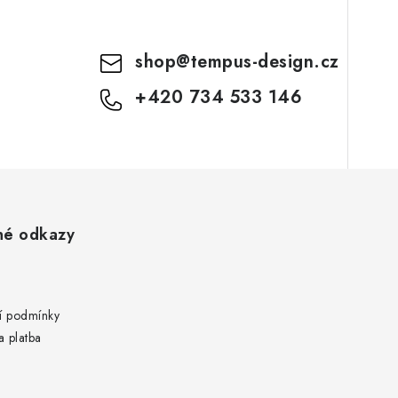
shop
@
tempus-design.cz
+420 734 533 146
né odkazy
 podmínky
 platba