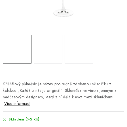
DOPLŇKY
NÁVRH KUCHYNĚ
O nás
Showroom a kontakt
Blog
Obchodní podmínky
Doprava a platba
GDPR
Křišťálový půlměsíc je název pro ručně zdobenou skleničku z
kolekce
„
Každá z nás je originál
“
.
Sklenička na víno s jemným a
nadčasovým designem, který z ní dělá klenot mezi skleničkami.
Více informací
(>5 ks)
Skladem