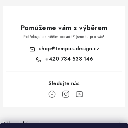
Pomůžeme vám s výběrem
Potřebujete s něčím poradit? Jsme tu pro vás!
shop
@
tempus-design.cz
+420 734 533 146
Z
á
Zákaznický servis
p