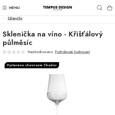
Přejít
Hleda
na
obsah
Skleničky
OBÝVACÍ POKOJ
Sklenička na víno - Křišťálový
KUCHYNĚ A JÍDELNA
půlměsíc
LOŽNICE
Neohodnoceno
Podrobnosti hodnocení
DĚTSKÝ POKOJ
Vystaveno showroom Chodov
PRACOVNA
HALA
ZAHRADA