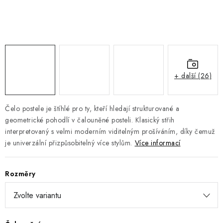
DOPLŇKY
NÁVRH KUCHYNĚ
O nás
Showroom a kontakt
Blog
Obchodní podmínky
Doprava a platba
GDPR
+ další (26)
Čelo postele je štíhlé pro ty, kteří hledají strukturované a
geometrické pohodlí v čalouněné posteli. Klasický střih
interpretovaný s velmi moderním viditelným prošíváním, díky čemuž
je univerzální přizpůsobitelný více stylům.
Více informací
Rozměry