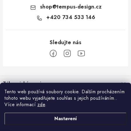
shop
@
tempus-design.cz
+420 734 533 146
Z
á
Zákaznický servis
p
Tento web používá soubory cookie. Dalším procházením
a
tohoto webu vyjadřujete souhlas s jejich používáním..
Užitečné odkazy
Hodnocení obchodu
t
Více informací
zde
.
Registrace do VIP klubu
>
í
O nás
GDPR
Nastavení
Blog
Kontakt
Obchodní podmínky