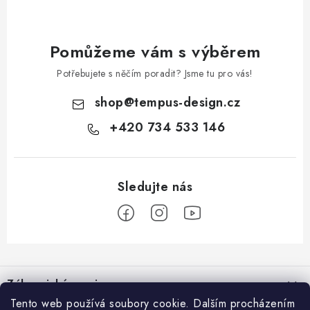
Pomůžeme vám s výběrem
Potřebujete s něčím poradit? Jsme tu pro vás!
shop
@
tempus-design.cz
+420 734 533 146
Z
á
Zákaznický servis
p
Tento web používá soubory cookie. Dalším procházením