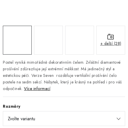
DOPLŇKY
NÁVRH KUCHYNĚ
O nás
Showroom a kontakt
Blog
Obchodní podmínky
Doprava a platba
GDPR
+ další (28)
Postel vyniká mimořádně dekorativním čelem. Zvláštní diamantové
prošívání zdůrazňuje její extrémní měkkost. Má jedinečný styl a
estetickou péči. Verze Seven rozděluje vertikální prošívání čelo
postele na sedm sekcí. Nábytek, který je krásný na pohled i pro váš
odpočinek.
Více informací
Rozměry