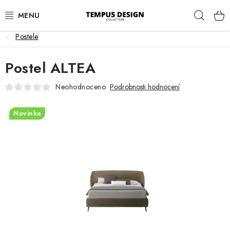
Přejít
Hleda
na
obsah
Postele
OBÝVACÍ POKOJ
Postel ALTEA
KUCHYNĚ A JÍDELNA
Neohodnoceno
Podrobnosti hodnocení
LOŽNICE
Novinka
DĚTSKÝ POKOJ
PRACOVNA
HALA
ZAHRADA