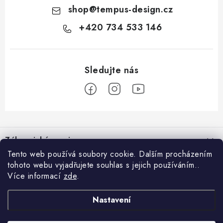
shop
@
tempus-design.cz
+420 734 533 146
Z
á
Zákaznický servis
p
Tento web používá soubory cookie. Dalším procházením
a
tohoto webu vyjadřujete souhlas s jejich používáním..
Užitečné odkazy
Hodnocení obchodu
t
Více informací
zde
.
Registrace do VIP klubu
>
í
O nás
GDPR
Nastavení
Blog
Kontakt
Obchodní podmínky