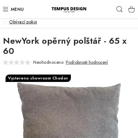
Přejít
Hleda
na
obsah
Obývací pokoj
OBÝVACÍ POKOJ
NewYork opěrný polštář - 65 x
KUCHYNĚ A JÍDELNA
60
LOŽNICE
Neohodnoceno
Podrobnosti hodnocení
DĚTSKÝ POKOJ
Vystaveno showroom Chodov
PRACOVNA
HALA
ZAHRADA