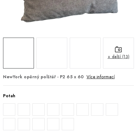
DOPLŇKY
NÁVRH KUCHYNĚ
O nás
Showroom a kontakt
Blog
Obchodní podmínky
Doprava a platba
GDPR
+ další (13)
NewYork opěrný polštář - P2 65 x 60
Více informací
Potah