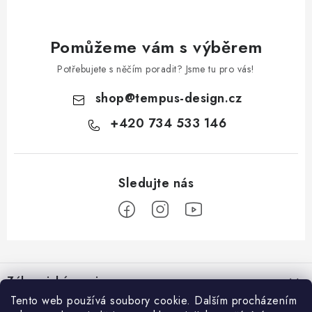
Pomůžeme vám s výběrem
Potřebujete s něčím poradit? Jsme tu pro vás!
shop
@
tempus-design.cz
+420 734 533 146
Z
á
Zákaznický servis
p
Tento web používá soubory cookie. Dalším procházením
a