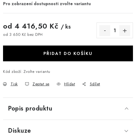
od
4 416,50 Kč
/ ks
od
3 650 Kč
bez DPH
Měrná cena:
PŘIDAT DO KOŠÍKU
Kód zboží:
Zvolte variantu
Tisk
Zeptat se
Hlídat
Sdílet
Popis produktu
Diskuze