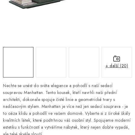
DOPLŇKY
NÁVRH KUCHYNĚ
O nás
Showroom a kontakt
Blog
Obchodní podmínky
Doprava a platba
GDPR
+ další (20)
Nechte se unést do světa elegance a pohodlí s naší sedací
soupravou Manhattan. Tento kousek, kteří navrhli naši přední
architekti, dokonale spojuje čisté linie a geometrické tvary s
nadčasovým stylem. Manhattan je více než jen sedací souprava - je
to oáza klidu a pohodlí ve vašem domově. Vyberte si z široké škály
kvalitních látek, které podtrhnou váš osobní styl. Spojujeme moderní
estetiku s funkčností a vytváříme nábytek, který nejen dobře vypadá,
ale také skvěle slouží.