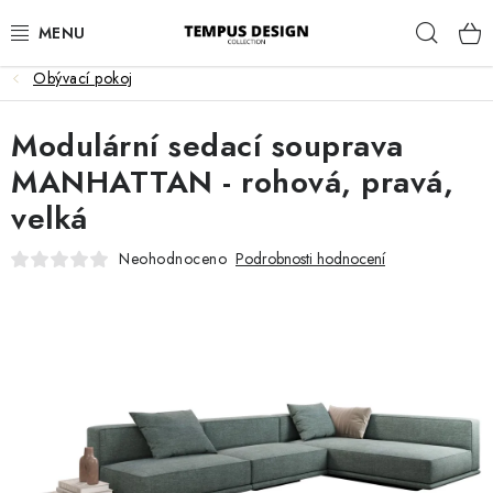
Přejít
Hleda
na
obsah
Obývací pokoj
OBÝVACÍ POKOJ
Modulární sedací souprava
KUCHYNĚ A JÍDELNA
MANHATTAN - rohová, pravá,
velká
LOŽNICE
Neohodnoceno
Podrobnosti hodnocení
DĚTSKÝ POKOJ
PRACOVNA
HALA
ZAHRADA