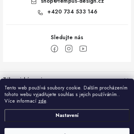
shop
@
tempus-design.cz
+420 734 533 146
Z
á
Zákaznický servis
p
Tento web používá soubory cookie. Dalším procházením
a
tohoto webu vyjadřujete souhlas s jejich používáním..
Užitečné odkazy
Hodnocení obchodu
t
Více informací
zde
.
Registrace do VIP klubu
>
í
O nás
GDPR
Nastavení
Blog
Kontakt
Obchodní podmínky
Doprava a platba