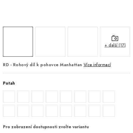
DOPLŇKY
NÁVRH KUCHYNĚ
O nás
Showroom a kontakt
Blog
Obchodní podmínky
Doprava a platba
GDPR
+ další (17)
RD - Rohový díl k pohovce Manhattan
Více informací
Potah