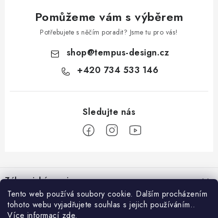
Pomůžeme vám s výběrem
Potřebujete s něčím poradit? Jsme tu pro vás!
shop
@
tempus-design.cz
+420 734 533 146
Z
á
Zákaznický servis
p
Tento web používá soubory cookie. Dalším procházením
a
tohoto webu vyjadřujete souhlas s jejich používáním..
Užitečné odkazy
Hodnocení obchodu
t
Více informací
zde
.