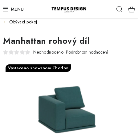
Přejít
Hleda
na
obsah
Obývací pokoj
OBÝVACÍ POKOJ
Manhattan rohový díl
KUCHYNĚ A JÍDELNA
Neohodnoceno
Podrobnosti hodnocení
LOŽNICE
Vystaveno showroom Chodov
DĚTSKÝ POKOJ
PRACOVNA
HALA
ZAHRADA