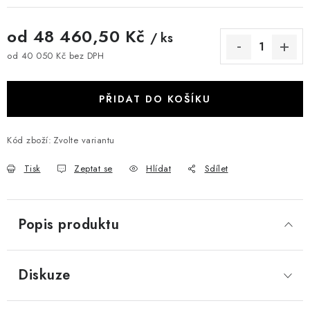
od
48 460,50 Kč
/ ks
od
40 050 Kč
bez DPH
Měrná cena:
PŘIDAT DO KOŠÍKU
Kód zboží:
Zvolte variantu
Tisk
Zeptat se
Hlídat
Sdílet
Popis produktu
Diskuze