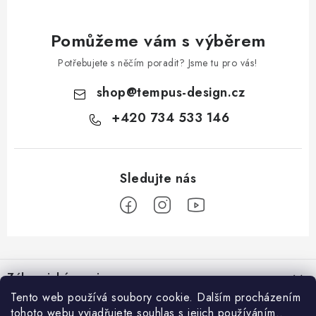
Pomůžeme vám s výběrem
Potřebujete s něčím poradit? Jsme tu pro vás!
shop
@
tempus-design.cz
+420 734 533 146
Z
á
Zákaznický servis
p
Tento web používá soubory cookie. Dalším procházením
a
tohoto webu vyjadřujete souhlas s jejich používáním..
Užitečné odkazy