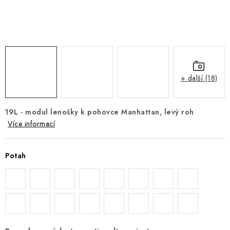
DOPLŇKY
NÁVRH KUCHYNĚ
O nás
Showroom a kontakt
Blog
Obchodní podmínky
Doprava a platba
GDPR
+ další (18)
19L - modul lenošky k pohovce Manhattan, levý roh
Více informací
Potah