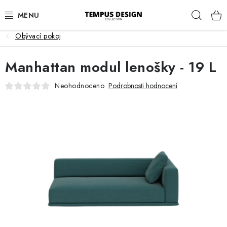
Přejít
Hleda
na
obsah
Obývací pokoj
OBÝVACÍ POKOJ
Manhattan modul lenošky - 19 L
KUCHYNĚ A JÍDELNA
Neohodnoceno
Podrobnosti hodnocení
LOŽNICE
DĚTSKÝ POKOJ
PRACOVNA
HALA
ZAHRADA