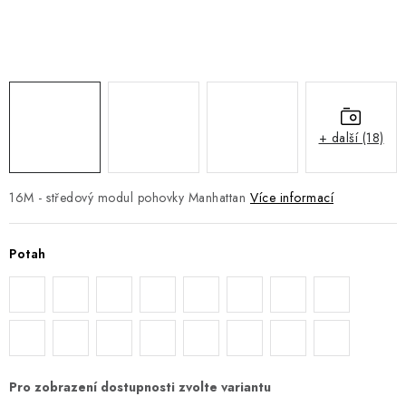
DOPLŇKY
NÁVRH KUCHYNĚ
O nás
Showroom a kontakt
Blog
Obchodní podmínky
Doprava a platba
GDPR
+ další (18)
16M - středový modul pohovky Manhattan
Více informací
Potah