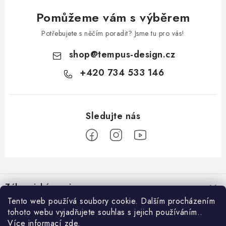
Pomůžeme vám s výběrem
Potřebujete s něčím poradit? Jsme tu pro vás!
shop
@
tempus-design.cz
+420 734 533 146
Z
á
Zákaznický servis
p
Tento web používá soubory cookie. Dalším procházením
a
tohoto webu vyjadřujete souhlas s jejich používáním..
Užitečné odkazy
Hodnocení obchodu
t
Více informací
zde
.