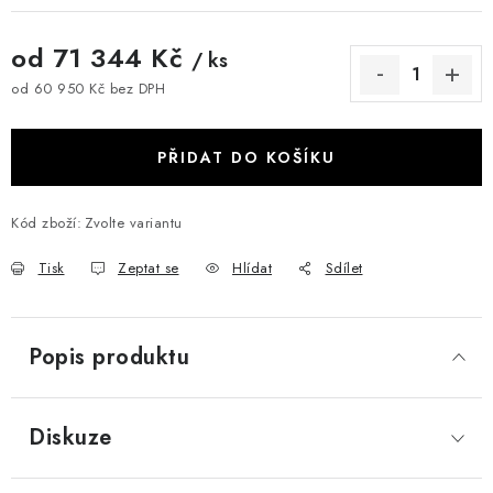
od
71 344 Kč
/ ks
od
60 950 Kč
bez DPH
Měrná cena:
PŘIDAT DO KOŠÍKU
Kód zboží:
Zvolte variantu
Tisk
Zeptat se
Hlídat
Sdílet
Popis produktu
Diskuze