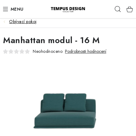
Přejít
Hleda
na
obsah
Obývací pokoj
OBÝVACÍ POKOJ
Manhattan modul - 16 M
KUCHYNĚ A JÍDELNA
Neohodnoceno
Podrobnosti hodnocení
LOŽNICE
DĚTSKÝ POKOJ
PRACOVNA
HALA
ZAHRADA