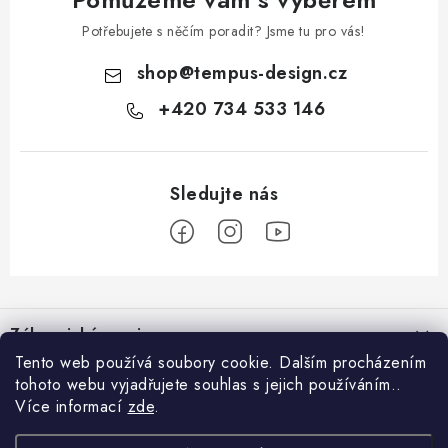
Potřebujete s něčím poradit? Jsme tu pro vás!
shop
@
tempus-design.cz
+420 734 533 146
Z
á
Zákaznický servis
p
Tento web používá soubory cookie. Dalším procházením
a
tohoto webu vyjadřujete souhlas s jejich používáním..
Užitečné odkazy
Hodnocení obchodu
t
Více informací
zde
.
Registrace do VIP klubu
>
í
O nás
GDPR