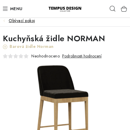
Přejít
Hleda
na
obsah
Obývací pokoj
OBÝVACÍ POKOJ
Kuchyňská židle NORMAN
KUCHYNĚ A JÍDELNA
Barová židle Norman
LOŽNICE
Neohodnoceno
Podrobnosti hodnocení
DĚTSKÝ POKOJ
PRACOVNA
HALA
ZAHRADA