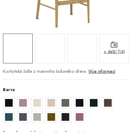
DOPLŇKY
NÁVRH KUCHYNĚ
O nás
Showroom a kontakt
Blog
Obchodní podmínky
Doprava a platba
GDPR
+ další (14)
Kuchyňská židle z masivního bukového dřeva.
Více informací
Barva