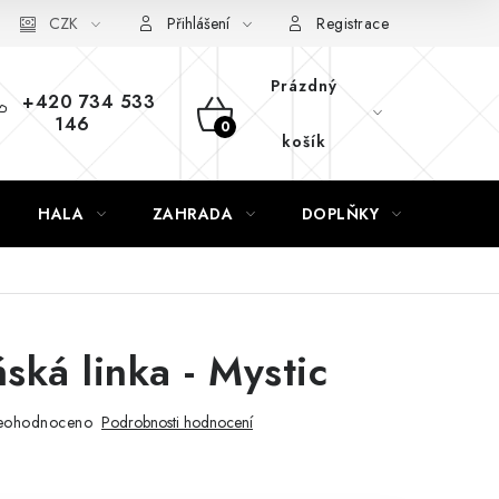
CZK
Přihlášení
Registrace
Prázdný
+420 734 533
146
NÁKUPNÍ
košík
KOŠÍK
HALA
ZAHRADA
DOPLŇKY
NÁVR
ská linka - Mystic
eohodnoceno
Podrobnosti hodnocení