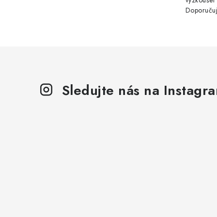
vyzkoušet
Doporuču
Sledujte nás na Instagr