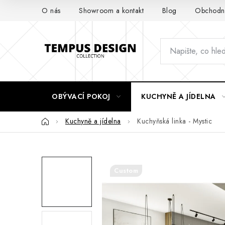
Přejít
O nás
Showroom a kontakt
Blog
Obchodní
na
obsah
OBÝVACÍ POKOJ
KUCHYNĚ A JÍDELNA
Domů
Kuchyně a jídelna
Kuchyňská linka - Mystic
Custom