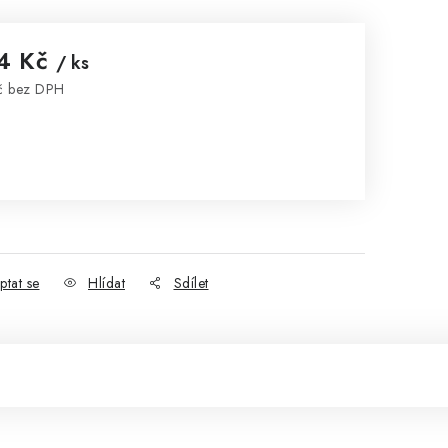
4 Kč
/ ks
č bez DPH
:
ptat se
Hlídat
Sdílet