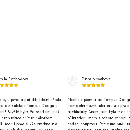
mila Svobodová
Petra Novakova
bytu jsme si pořídili jídelní křesla
Nechala jsem si od Tempus Design
židle z kolekce Tempus Design a
kompletni navrh interieru a s praci
ni! Skvělé bylo, že před tím, než
architektky Anety jsem byla moc s
 architektce s tímto nábytkem
V interieru mam z tohoto eshopu s
li, mohli jsme si vše omrknout a
sedaci soupravu. Pratelum budu ur