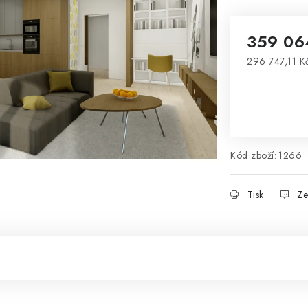
359 06
296 747,11 K
Měrná cena
Kód zboží:
1266
Tisk
Ze