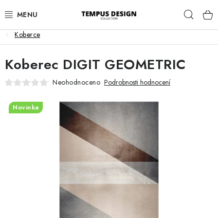
Přejít
Hleda
na
obsah
Koberce
OBÝVACÍ POKOJ
Koberec DIGIT GEOMETRIC
KUCHYNĚ A JÍDELNA
Neohodnoceno
Podrobnosti hodnocení
LOŽNICE
Novinka
DĚTSKÝ POKOJ
PRACOVNA
HALA
ZAHRADA