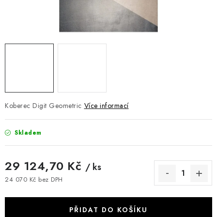
DOPLŇKY
NÁVRH KUCHYNĚ
O nás
Showroom a kontakt
Blog
Obchodní podmínky
Doprava a platba
GDPR
Koberec Digit Geometric
Více informací
Skladem
29 124,70 Kč
/ ks
24 070 Kč bez DPH
Měrná cena:
PŘIDAT DO KOŠÍKU