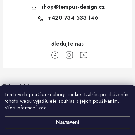
shop
@
tempus-design.cz
+420 734 533 146
Z
á
Zákaznický servis
p
Tento web používá soubory cookie. Dalším procházením
a
tohoto webu vyjadřujete souhlas s jejich používáním..
Užitečné odkazy
Hodnocení obchodu
t
Více informací
zde
.
Registrace do VIP klubu
>
í
O nás
GDPR
Nastavení
Blog
Kontakt
Obchodní podmínky