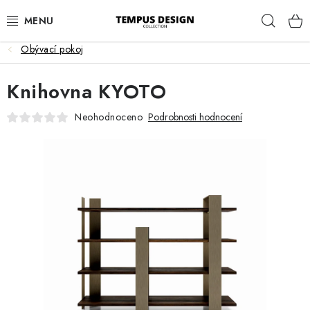
Přejít
Hleda
na
obsah
Obývací pokoj
OBÝVACÍ POKOJ
Knihovna KYOTO
KUCHYNĚ A JÍDELNA
Neohodnoceno
Podrobnosti hodnocení
LOŽNICE
DĚTSKÝ POKOJ
PRACOVNA
HALA
ZAHRADA