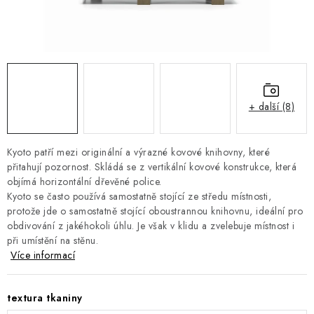
DOPLŇKY
NÁVRH KUCHYNĚ
O nás
Showroom a kontakt
Blog
Obchodní podmínky
Doprava a platba
GDPR
+ další (8)
Kyoto patří mezi originální a výrazné kovové knihovny, které
přitahují pozornost. Skládá se z vertikální kovové konstrukce, která
objímá horizontální dřevěné police.
Kyoto se často používá samostatně stojící ze středu místnosti,
protože jde o samostatně stojící oboustrannou knihovnu, ideální pro
obdivování z jakéhokoli úhlu. Je však v klidu a zvelebuje místnost i
při umístění na stěnu.
Více informací
textura tkaniny