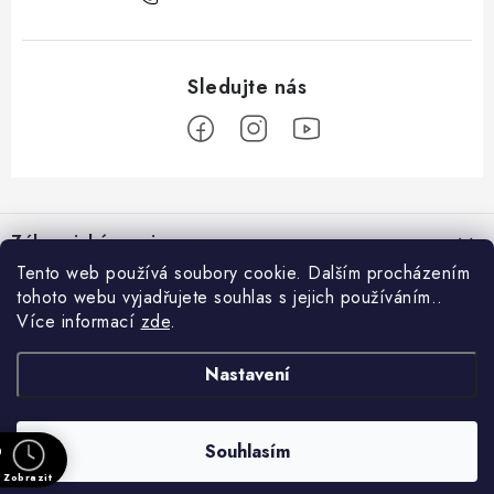
Z
á
Zákaznický servis
p
Tento web používá soubory cookie. Dalším procházením
a
tohoto webu vyjadřujete souhlas s jejich používáním..
Užitečné odkazy
Hodnocení obchodu
t
Více informací
zde
.
Registrace do VIP klubu
>
í
O nás
GDPR
Nastavení
Blog
Kontakt
Obchodní podmínky
Doprava a platba
Souhlasím
0
Copyright 2026
Tempus Design Collection
. Všechna práva vyhrazena.
Vytvořil Shoptet
Zobrazit