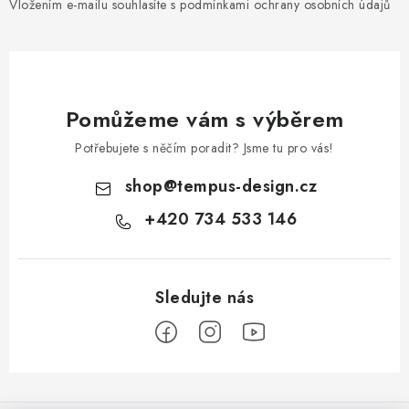
Vložením e-mailu souhlasíte s
podmínkami ochrany osobních údajů
Pomůžeme vám s výběrem
Potřebujete s něčím poradit? Jsme tu pro vás!
shop
@
tempus-design.cz
+420 734 533 146
Z