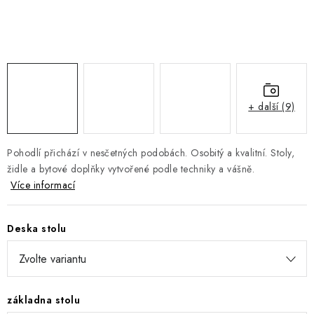
DOPLŇKY
NÁVRH KUCHYNĚ
O nás
Showroom a kontakt
Blog
Obchodní podmínky
Doprava a platba
GDPR
+ další (9)
Pohodlí přichází v nesčetných podobách. Osobitý a kvalitní. Stoly,
židle a bytové doplňky vytvořené podle techniky a vášně.
Více informací
Deska stolu
základna stolu