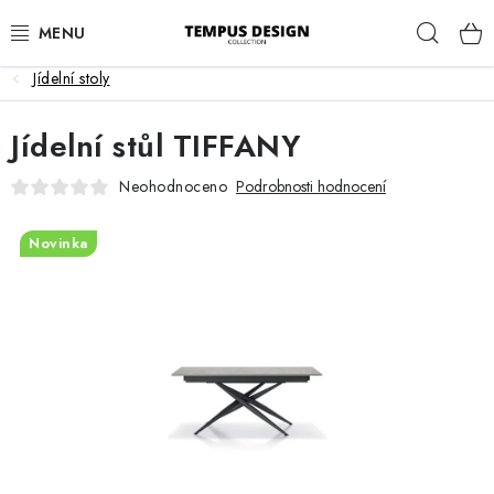
Přejít
Hleda
na
obsah
Jídelní stoly
OBÝVACÍ POKOJ
Jídelní stůl TIFFANY
KUCHYNĚ A JÍDELNA
Neohodnoceno
Podrobnosti hodnocení
LOŽNICE
Novinka
DĚTSKÝ POKOJ
PRACOVNA
HALA
ZAHRADA