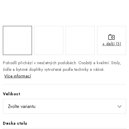
DOPLŇKY
NÁVRH KUCHYNĚ
O nás
Showroom a kontakt
Blog
Obchodní podmínky
Doprava a platba
GDPR
+ další (3)
Pohodlí přichází v nesčetných podobách. Osobitý a kvalitní. Stoly,
židle a bytové doplňky vytvořené podle techniky a vášně.
Více informací
Velikost
Deska stolu