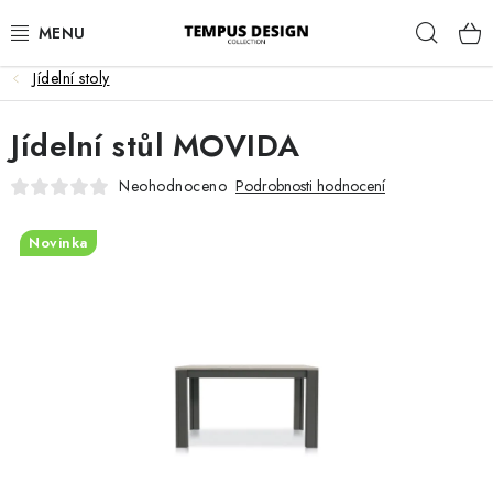
Přejít
Hleda
na
obsah
Jídelní stoly
OBÝVACÍ POKOJ
Jídelní stůl MOVIDA
KUCHYNĚ A JÍDELNA
Neohodnoceno
Podrobnosti hodnocení
LOŽNICE
Novinka
DĚTSKÝ POKOJ
PRACOVNA
HALA
ZAHRADA