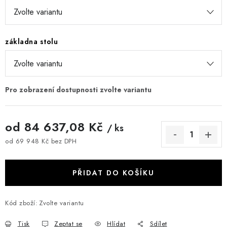
základna stolu
od
84 637,08 Kč
/ ks
od
69 948 Kč
bez DPH
Měrná cena:
PŘIDAT DO KOŠÍKU
Kód zboží:
Zvolte variantu
Tisk
Zeptat se
Hlídat
Sdílet