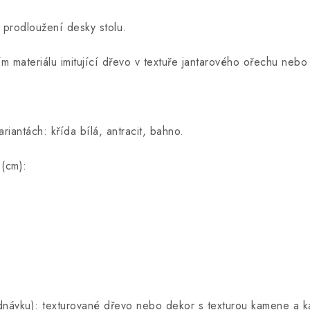
 prodloužení desky stolu.
ním materiálu imitující dřevo v textuře jantarového ořechu neb
iantách: křída bílá, antracit, bahno.
 (cm):
ednávku): texturované dřevo nebo dekor s texturou kamene a 