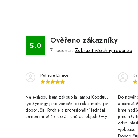
Ověřeno zákazníky
5.0
7
recenzí.
Zobrazit všechny recenze
Patricie Dimos
Ka
Na e-shopu jsem zakoupila lampu Kooduu,
Do nového 
typ Synergy jako vánoční dárek a mohu jen
a barové 
doporučit! Rychlé a profesionální jednání.
jsme nadše
Lampa mi přišla do 5ti dnů od objednávky.
jsme návrh
odsouhlasi
vyzkoušet
Doporuču