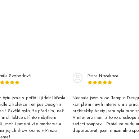
mila Svobodová
Petra Novakova
bytu jsme si pořídili jídelní křesla
Nechala jsem si od Tempus Design
židle z kolekce Tempus Design a
kompletni navrh interieru a s praci
ni! Skvělé bylo, že před tím, než
architektky Anety jsem byla moc s
 architektce s tímto nábytkem
V interieru mam z tohoto eshopu s
li, mohli jsme si vše omrknout a
sedaci soupravu. Pratelum budu ur
 na jejich showroomu v Praze.
doporucovat, jsem maximalne spo
jeme!