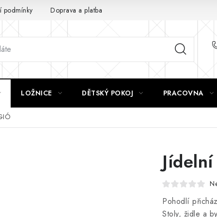
 podmínky
Doprava a platba
GDPR
LOŽNICE
DĚTSKÝ POKOJ
PRACOVNA
 GIÓ
Jídelní
N
Pohodlí přicház
Stoly, židle a 