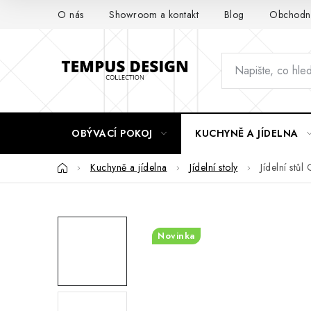
Přejít
O nás
Showroom a kontakt
Blog
Obchodní
na
obsah
OBÝVACÍ POKOJ
KUCHYNĚ A JÍDELNA
Domů
Kuchyně a jídelna
Jídelní stoly
Jídelní stůl
Novinka