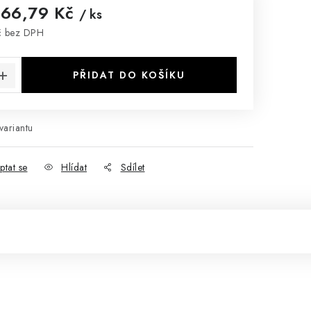
266,79 Kč
/ ks
č
bez DPH
:
PŘIDAT DO KOŠÍKU
variantu
ptat se
Hlídat
Sdílet