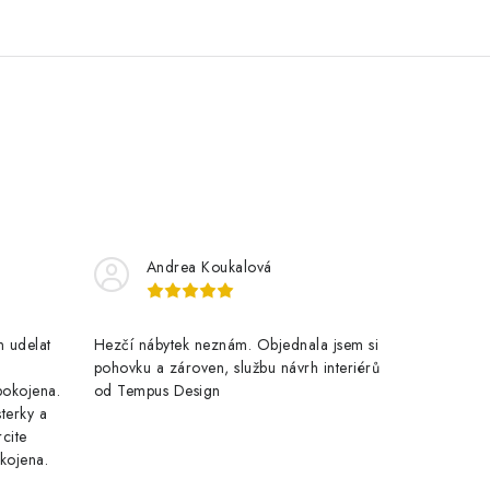
Andrea Koukalová
 udelat
Hezčí nábytek neznám. Objednala jsem si
pohovku a zároven, službu návrh interiérů
pokojena.
od Tempus Design
terky a
cite
kojena.