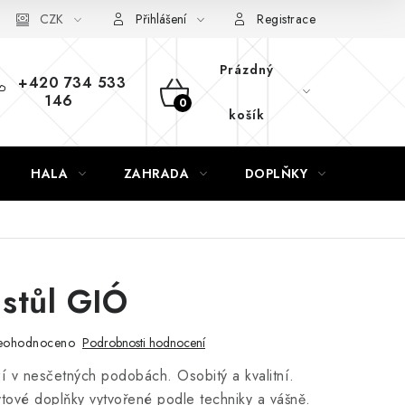
CZK
Přihlášení
Registrace
Prázdný
+420 734 533
146
NÁKUPNÍ
košík
KOŠÍK
HALA
ZAHRADA
DOPLŇKY
NÁVR
 stůl GIÓ
eohodnoceno
Podrobnosti hodnocení
í v nesčetných podobách. Osobitý a kvalitní.
bytové doplňky vytvořené podle techniky a vášně.