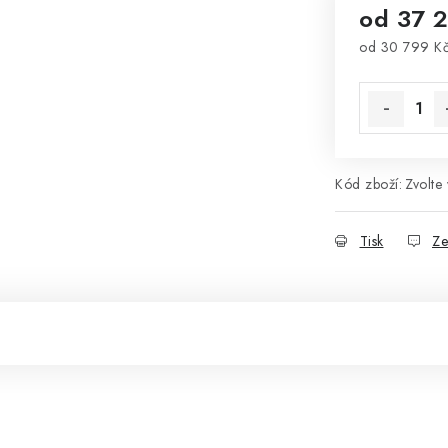
od
37 
od
30 799 K
Měrná cena
Kód zboží:
Zvolte 
Tisk
Ze