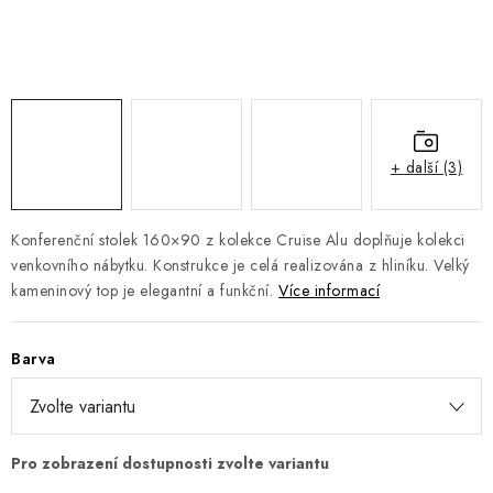
DOPLŇKY
NÁVRH KUCHYNĚ
O nás
Showroom a kontakt
Blog
Obchodní podmínky
Doprava a platba
GDPR
+ další (3)
Konferenční stolek 160×90 z kolekce Cruise Alu doplňuje kolekci
venkovního nábytku. Konstrukce je celá realizována z hliníku. Velký
kameninový top je elegantní a funkční.
Více informací
Barva