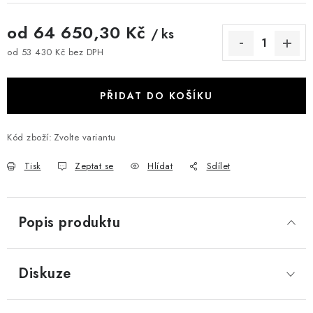
od
64 650,30 Kč
/ ks
od
53 430 Kč
bez DPH
Měrná cena:
PŘIDAT DO KOŠÍKU
Kód zboží:
Zvolte variantu
Tisk
Zeptat se
Hlídat
Sdílet
Popis produktu
Diskuze