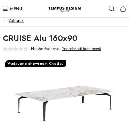
Přejít
Hleda
na
obsah
Zahrada
OBÝVACÍ POKOJ
CRUISE Alu 160x90
KUCHYNĚ A JÍDELNA
Neohodnoceno
Podrobnosti hodnocení
LOŽNICE
Vystaveno showroom Chodov
DĚTSKÝ POKOJ
PRACOVNA
HALA
ZAHRADA