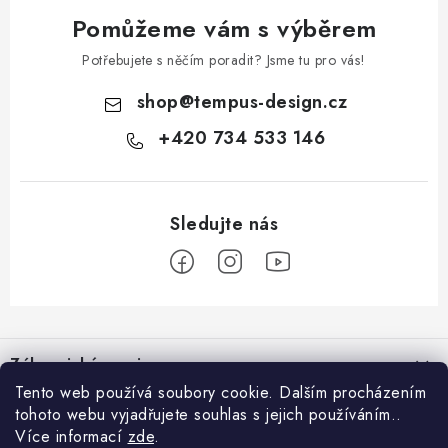
Pomůžeme vám s výběrem
Potřebujete s něčím poradit? Jsme tu pro vás!
shop
@
tempus-design.cz
+420 734 533 146
Z
á
Zákaznický servis
p
Tento web používá soubory cookie. Dalším procházením
a
tohoto webu vyjadřujete souhlas s jejich používáním..
Užitečné odkazy
Hodnocení obchodu
t
Více informací
zde
.
Registrace do VIP klubu
>