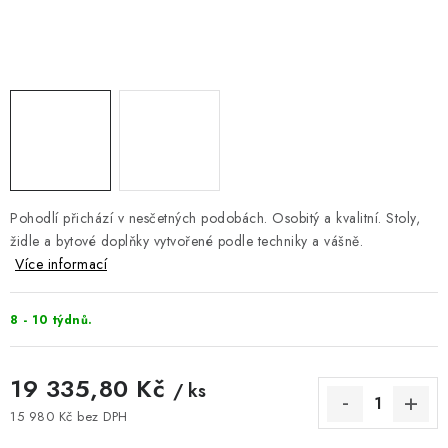
DOPLŇKY
NÁVRH KUCHYNĚ
O nás
Showroom a kontakt
Blog
Obchodní podmínky
Doprava a platba
GDPR
Pohodlí přichází v nesčetných podobách. Osobitý a kvalitní. Stoly,
židle a bytové doplňky vytvořené podle techniky a vášně.
Více informací
8 - 10 týdnů.
19 335,80 Kč
/ ks
15 980 Kč bez DPH
Měrná cena: