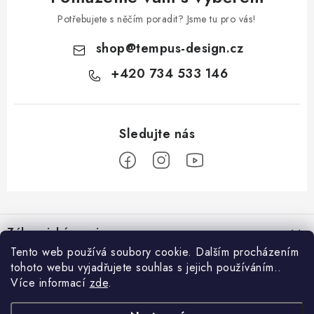
Potřebujete s něčím poradit? Jsme tu pro vás!
shop
@
tempus-design.cz
+420 734 533 146
Z
á
Zákaznický servis
p
Tento web používá soubory cookie. Dalším procházením
a
tohoto webu vyjadřujete souhlas s jejich používáním..
Užitečné odkazy
Hodnocení obchodu
t
Více informací
zde
.
Registrace do VIP klubu
>
í
O nás
GDPR