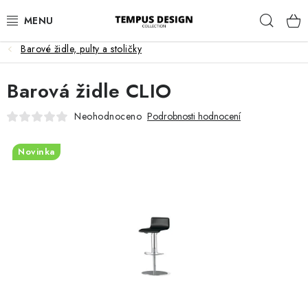
Přejít
Hleda
na
obsah
Barové židle, pulty a stoličky
OBÝVACÍ POKOJ
Barová židle CLIO
KUCHYNĚ A JÍDELNA
Neohodnoceno
Podrobnosti hodnocení
LOŽNICE
Novinka
DĚTSKÝ POKOJ
PRACOVNA
HALA
ZAHRADA