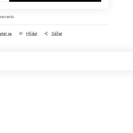
variantu
ptat se
Hlídat
Sdílet