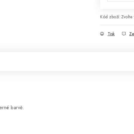
Kód zboží:
Zvolte 
Tisk
Ze
erné barvě.