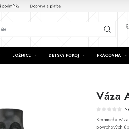
 podmínky
Doprava a platba
GDPR
LOŽNICE
DĚTSKÝ POKOJ
PRACOVNA
Váza 
N
Keramická váza 
povrchových ú