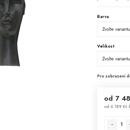
Barva
Velikost
od
7 4
od
6 189 Kč
Měrná cena