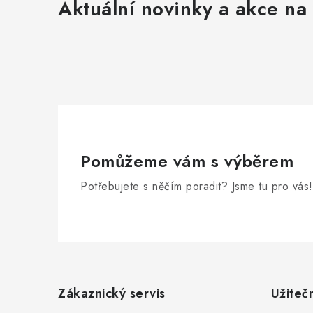
Aktuální novinky a akce na 
Pomůžeme vám s výběrem
Potřebujete s něčím poradit? Jsme tu pro vás!
Z
á
Zákaznický servis
Užiteč
p