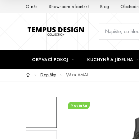
Přejít
O nás
Showroom a kontakt
Blog
Obchodní
na
obsah
OBÝVACÍ POKOJ
KUCHYNĚ A JÍDELNA
Domů
Doplňky
Váza AMAL
Novinka