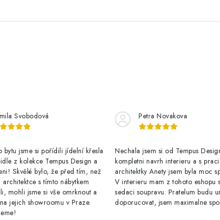
mila Svobodová
Petra Novakova
bytu jsme si pořídili jídelní křesla
Nechala jsem si od Tempus Design
židle z kolekce Tempus Design a
kompletni navrh interieru a s praci
ni! Skvělé bylo, že před tím, než
architektky Anety jsem byla moc s
 architektce s tímto nábytkem
V interieru mam z tohoto eshopu s
li, mohli jsme si vše omrknout a
sedaci soupravu. Pratelum budu ur
 na jejich showroomu v Praze.
doporucovat, jsem maximalne spo
jeme!