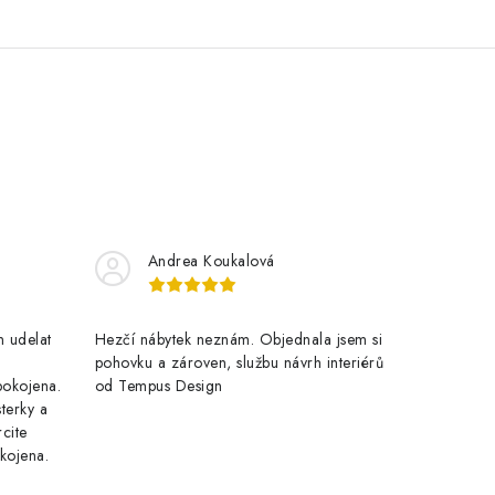
Andrea Koukalová
 udelat
Hezčí nábytek neznám. Objednala jsem si
pohovku a zároven, službu návrh interiérů
pokojena.
od Tempus Design
terky a
cite
kojena.