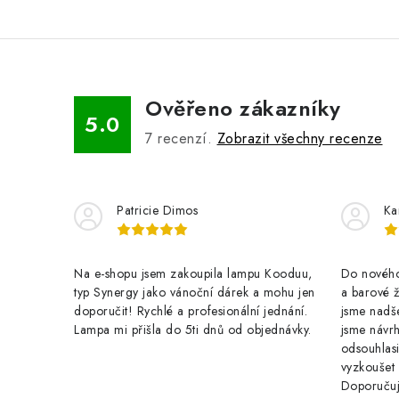
Ověřeno zákazníky
5.0
7
recenzí.
Zobrazit všechny recenze
Patricie Dimos
Ka
Na e-shopu jsem zakoupila lampu Kooduu,
Do nového 
typ Synergy jako vánoční dárek a mohu jen
a barové 
doporučit! Rychlé a profesionální jednání.
jsme nadše
Lampa mi přišla do 5ti dnů od objednávky.
jsme návrh
odsouhlasi
vyzkoušet
Doporuču