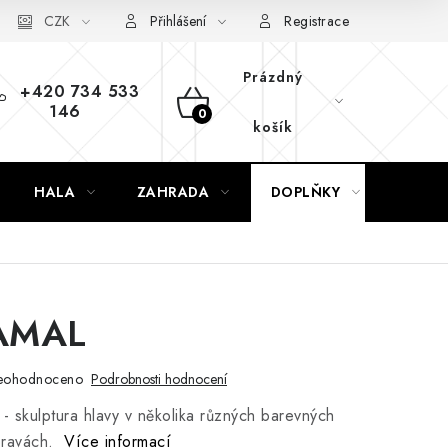
CZK
Přihlášení
Registrace
Prázdný
+420 734 533
146
NÁKUPNÍ
košík
KOŠÍK
HALA
ZAHRADA
DOPLŇKY
NÁVR
AMAL
eohodnoceno
Podrobnosti hodnocení
- skulptura hlavy v několika různých barevných
pravách.
Více informací